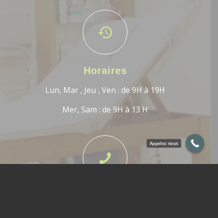
Horaires
Lun, Mar , Jeu , Ven : de 9H à 19H
​Mer, Sam : de 9H à 13 H
Appelez nous
Contact
TEL
: 05 37 77 90 22