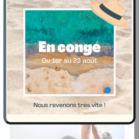
méthode Kegel pour un résultat
sûr et accessible.
Tarifs
KINÉ PÉRINÉALE
1 SÉANCE
200.00 Dhs
10 SÉANCES
1700.00 Dhs
(FORFAITS*)